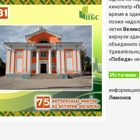
кинотеатр
«П
время в здан
позже надолг
летия
Велик
вернули зда
объединило 
Удивительно
«Победа»
не
Источник:
информацию 
Лимонов
.