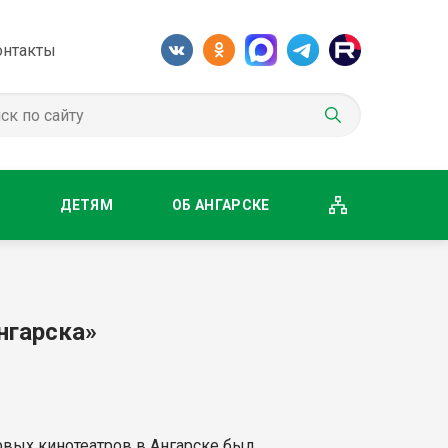
онтакты
М
ДЕТЯМ
ОБ АНГАРСКЕ
нгарска»
рвых кинотеатров в Ангарске был