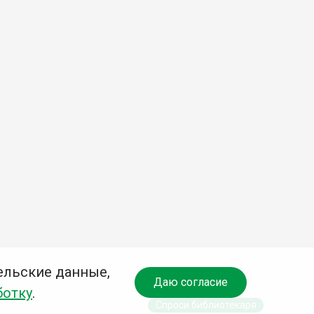
ельские данные,
Даю согласие
ботку
.
Спроси библиотекаря