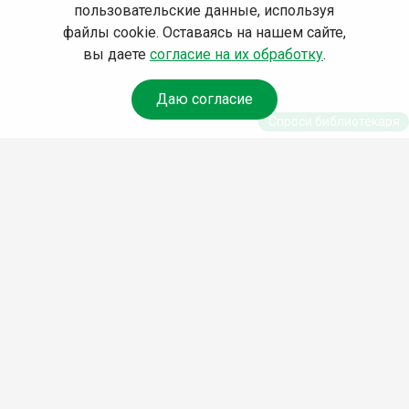
пользовательские данные, используя
файлы cookie. Оставаясь на нашем сайте,
вы даете
согласие на их обработку
.
Даю согласие
Спроси библиотекаря
© Муниципальное бюджетное учреждение культуры
Ангарского городского округа «Централизованная
библиотечная система» (МБУК «ЦБС»), 2026
Адрес
: 665841, Иркутская обл., г. Ангарск, 17 микрорайон,
дом 4
Телефоны
:
+7 (3955) 55‑10‑22, 55‑09‑61, 55‑09‑69
Факс
:
+7 (3955) 55‑47‑19
Электронная почта
:
cbs-angarsk@yandex.ru