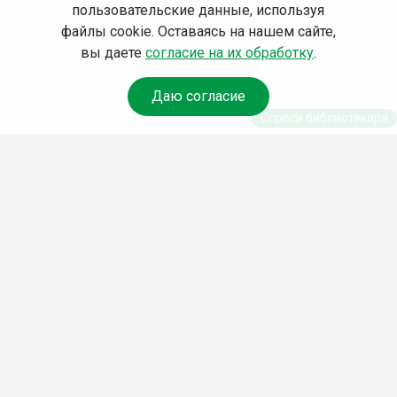
пользовательские данные, используя
файлы cookie. Оставаясь на нашем сайте,
вы даете
согласие на их обработку
.
Даю согласие
Спроси библиотекаря
© Муниципальное бюджетное учреждение культуры
Ангарского городского округа «Централизованная
библиотечная система» (МБУК «ЦБС»), 2026
Адрес
: 665841, Иркутская обл., г. Ангарск, 17 микрорайон,
дом 4
Телефоны
:
+7 (3955) 55‑10‑22, 55‑09‑61, 55‑09‑69
Факс
:
+7 (3955) 55‑47‑19
Электронная почта
:
cbs-angarsk@yandex.ru