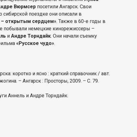
Андре Вюрмсер
посетили Ангарск. Свои
о сибирской поездке они описали в
 – открытым сердцем»
. Также в 60-е годы в
е побывали немецкие кинорежиссеры –
ель
и
Андре Торндайк
. Они начали съемку
фильма
«Русское чудо»
.
ска: коротко и ясно : краткий справочник / авт.
 Ожогина. – Ангарск : Просторы, 2009. – С. 79.
уги Аннель и Андре Торндайк.