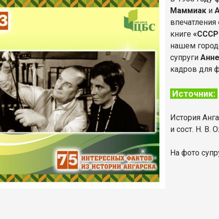
Маммиак
и
впечатления 
книге
«СССР
нашем город
супруги
Анн
кадров для 
Источник:
История Ангар
и сост. Н. В.
На фото супр