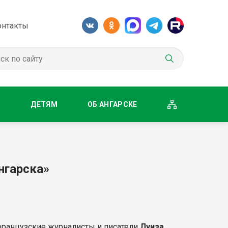
онтакты
М
ДЕТЯМ
ОБ АНГАРСКЕ
нгарска»
 французские журналисты и писатели
Луиза