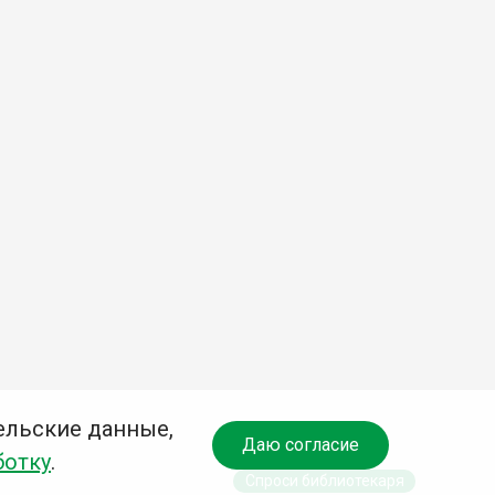
ельские данные,
Даю согласие
ботку
.
Спроси библиотекаря