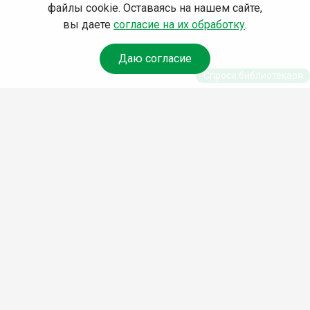
файлы cookie. Оставаясь на нашем сайте,
вы даете
согласие на их обработку
.
Даю согласие
Спроси библиотекаря
© Муниципальное бюджетное учреждение культуры
Ангарского городского округа «Централизованная
библиотечная система» (МБУК «ЦБС»), 2026
Адрес
: 665841, Иркутская обл., г. Ангарск, 17 микрорайон,
дом 4
Телефоны
:
+7 (3955) 55‑10‑22, 55‑09‑61, 55‑09‑69
Факс
:
+7 (3955) 55‑47‑19
Электронная почта
:
cbs-angarsk@yandex.ru