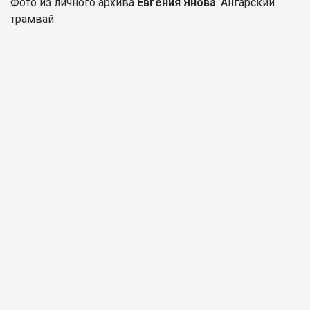
Фото из личного архива
Евгения Янова
. Ангарский
трамвай.