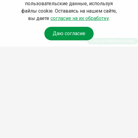
пользовательские данные, используя
файлы cookie. Оставаясь на нашем сайте,
вы даете
согласие на их обработку
.
Даю согласие
Спроси библиотекаря
© Муниципальное бюджетное учреждение культуры
Ангарского городского округа «Централизованная
библиотечная система» (МБУК «ЦБС»), 2026
Адрес
: 665841, Иркутская обл., г. Ангарск, 17 микрорайон,
дом 4
Телефоны
:
+7 (3955) 55‑10‑22, 55‑09‑61, 55‑09‑69
Факс
:
+7 (3955) 55‑47‑19
Электронная почта
:
cbs-angarsk@yandex.ru