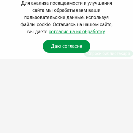
Для анализа посещаемости и улучшения
сайта мы обрабатываем ваши
пользовательские данные, используя
файлы cookie. Оставаясь на нашем сайте,
вы даете
согласие на их обработку
.
Даю согласие
Спроси библиотекаря
© Муниципальное бюджетное учреждение культуры
Ангарского городского округа «Централизованная
библиотечная система» (МБУК «ЦБС»), 2026
Адрес
: 665841, Иркутская обл., г. Ангарск, 17 микрорайон,
дом 4
Телефоны
:
+7 (3955) 55‑10‑22, 55‑09‑61, 55‑09‑69
Факс
:
+7 (3955) 55‑47‑19