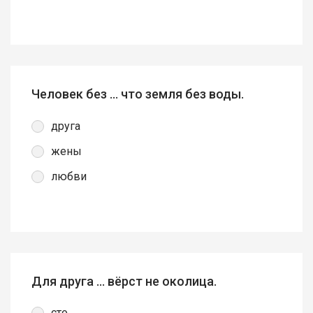
Человек без … что земля без воды.
друга
жены
любви
Для друга … вёрст не околица.
сто