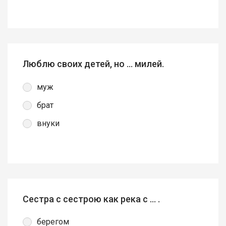
Люблю своих детей, но … милей.
муж
брат
внуки
Сестра с сестрою как река с … .
берегом