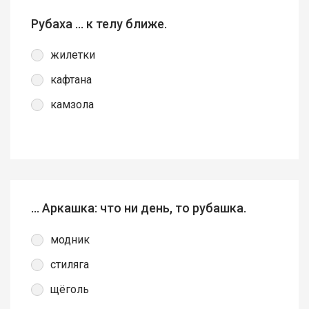
Рубаха … к телу ближе.
жилетки
кафтана
камзола
… Аркашка: что ни день, то рубашка.
модник
стиляга
щёголь