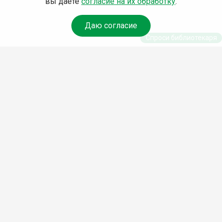
вы даете
согласие на их обработку
.
Даю согласие
Спроси библиотекаря
© Муниципальное бюджетное учреждение культуры
Ангарского городского округа «Централизованная
библиотечная система» (МБУК «ЦБС»), 2026
Адрес
: 665841, Иркутская обл., г. Ангарск, 17 микрорайон,
дом 4
Телефоны
:
+7 (3955) 55‑10‑22, 55‑09‑61, 55‑09‑69
Факс
:
+7 (3955) 55‑47‑19
Электронная почта
:
cbs-angarsk@yandex.ru
Мы в социальных сетях –
#Библиотеки_Ангарска