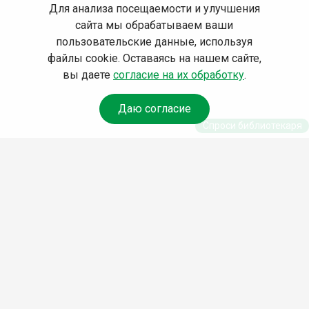
Для анализа посещаемости и улучшения
сайта мы обрабатываем ваши
пользовательские данные, используя
файлы cookie. Оставаясь на нашем сайте,
вы даете
согласие на их обработку
.
Даю согласие
Спроси библиотекаря
© Муниципальное бюджетное учреждение культуры
Ангарского городского округа «Централизованная
библиотечная система» (МБУК «ЦБС»), 2026
Адрес
: 665841, Иркутская обл., г. Ангарск, 17 микрорайон,
дом 4
Телефоны
:
+7 (3955) 55‑10‑22, 55‑09‑61, 55‑09‑69
Факс
:
+7 (3955) 55‑47‑19