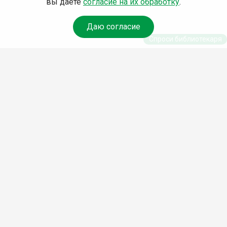
вы даете
согласие на их обработку
.
Даю согласие
Спроси библиотекаря
© Муниципальное бюджетное учреждение культуры
Ангарского городского округа «Централизованная
библиотечная система» (МБУК «ЦБС»), 2026
Адрес
: 665841, Иркутская обл., г. Ангарск, 17 микрорайон,
дом 4
Телефоны
:
+7 (3955) 55‑10‑22, 55‑09‑61, 55‑09‑69
Факс
:
+7 (3955) 55‑47‑19
Электронная почта
:
cbs-angarsk@yandex.ru
Мы в социальных сетях –
#Библиотеки_Ангарска