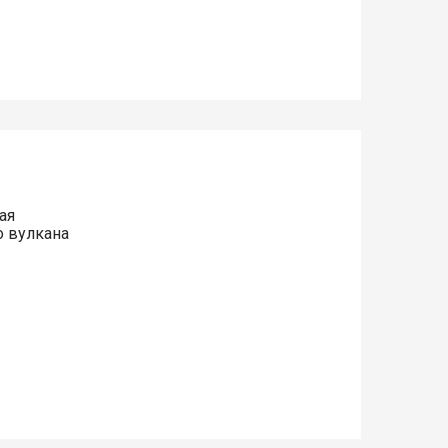
ая
о вулкана