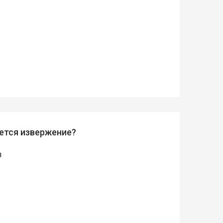
ается извержение?
я