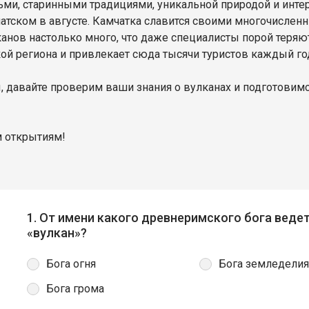
ми, старинными традициями, уникальной природой и инте
чатском в августе. Камчатка славится своими многочисл
анов настолько много, что даже специалисты порой теряют
кой региона и привлекает сюда тысячи туристов каждый го
 давайте проверим ваши знания о вулканах и подготовим
м открытиям!
1. От имени какого древнеримского бога веде
«вулкан»?
Бога огня
Бога земледелия
Бога грома