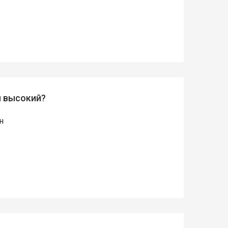
й высокий?
н