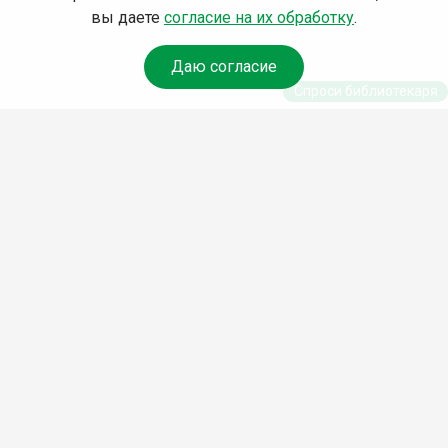
вы даете
согласие на их обработку
.
Даю согласие
Спроси библиотекаря
© Муниципальное бюджетное учреждение культуры
Ангарского городского округа «Централизованная
библиотечная система» (МБУК «ЦБС»), 2026
Адрес
: 665841, Иркутская обл., г. Ангарск, 17 микрорайон,
дом 4
Телефоны
:
+7 (3955) 55‑10‑22, 55‑09‑61, 55‑09‑69
Факс
:
+7 (3955) 55‑47‑19
Электронная почта
:
cbs-angarsk@yandex.ru
Мы в социальных сетях –
#Библиотеки_Ангарска