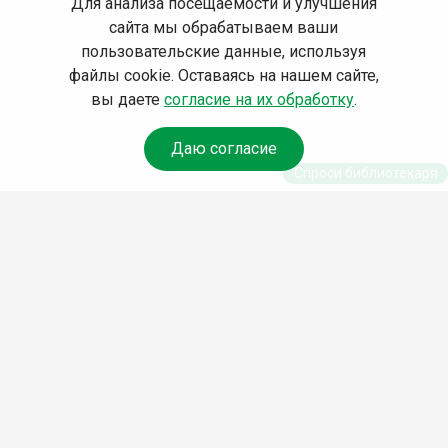
Для анализа посещаемости и улучшения
сайта мы обрабатываем ваши
пользовательские данные, используя
файлы cookie. Оставаясь на нашем сайте,
вы даете
согласие на их обработку
.
Даю согласие
Спроси библиотекаря
© Муниципальное бюджетное учреждение культуры
Ангарского городского округа «Централизованная
библиотечная система» (МБУК «ЦБС»), 2026
Адрес
: 665841, Иркутская обл., г. Ангарск, 17 микрорайон,
дом 4
Телефоны
:
+7 (3955) 55‑10‑22, 55‑09‑61, 55‑09‑69
Факс
:
+7 (3955) 55‑47‑19