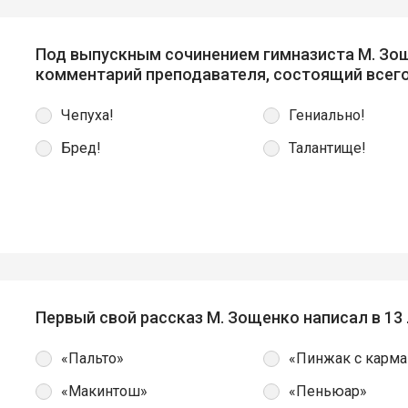
Под выпускным сочинением гимназиста М. Зощ
комментарий преподавателя, состоящий всего 
Чепуха!
Гениально!
Бред!
Талантище!
Первый свой рассказ М. Зощенко написал в 13 
«Пальто»
«Пинжак с карм
«Макинтош»
«Пеньюар»