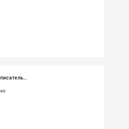
 писатель…
нко