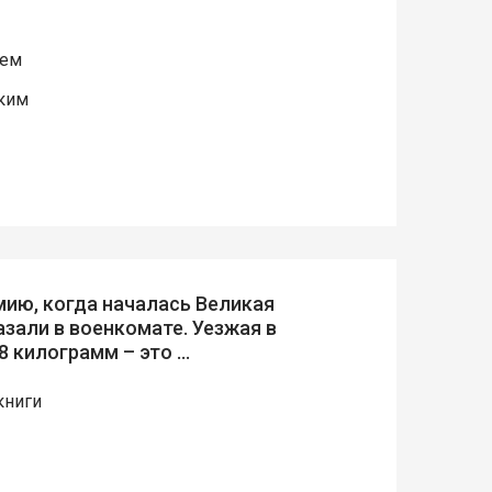
цем
ким
ию, когда началась Великая
азали в военкомате. Уезжая в
 8 килограмм – это …
книги