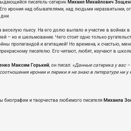
я выдающийся писатель-сатирик
Михаил Михайлович Зощен
 Его ирония над обывателями, над людьми неразвитыми, о
 дни.
 веселую пьесу. На его долю выпало и участие в войнах в 
елей – но и шельмование. Чего стоит одно только ругатель
йны пропагандой и агитацией! Но времена, к счастью, меняю
екрасному писателю. Его читают, любят, изучают в школе 
енко Максим Горький
, он писал:
«Данные сатирика у вас – 
соотношения иронии и лирики я не знаю в литературе ни у 
цы биографии и творчества любимого писателя
Михаила З