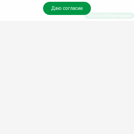
Даю согласие
Спроси библиотекаря
© Муниципальное бюджетное учреждение культуры
Ангарского городского округа «Централизованная
библиотечная система» (МБУК «ЦБС»), 2026
Адрес
: 665841, Иркутская обл., г. Ангарск, 17 микрорайон,
дом 4
Телефоны
:
+7 (3955) 55‑10‑22, 55‑09‑61, 55‑09‑69
Факс
:
+7 (3955) 55‑47‑19
Электронная почта
:
cbs-angarsk@yandex.ru
Мы в социальных сетях –
#Библиотеки_Ангарска