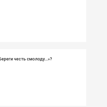
«Береги честь смолоду…»?