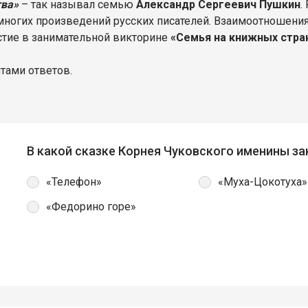
тва»
– так называл семью
Александр Сергеевич Пушкин
.
ногих произведений русских писателей. Взаимоотношения о
астие в занимательной викторине
«Семья на книжных стра
нтами ответов.
В какой сказке Корнея Чуковского именины з
«Телефон»
«Муха-Цокотуха»
«Федорино горе»