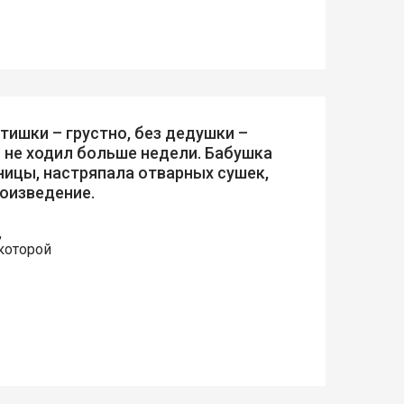
атишки – грустно, без дедушки –
я не ходил больше недели. Бабушка
сницы, настряпала отварных сушек,
роизведение.
,
которой