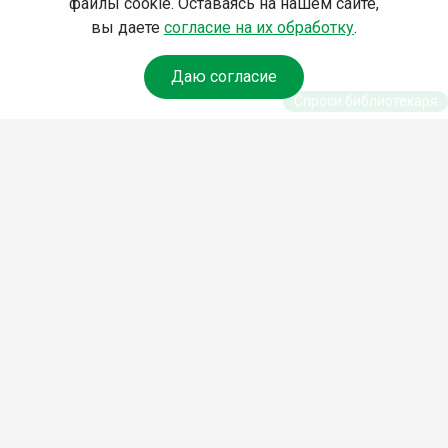
файлы cookie. Оставаясь на нашем сайте,
вы даете
согласие на их обработку
.
Даю согласие
Спроси библиотекаря
© Муниципальное бюджетное учреждение культуры
Ангарского городского округа «Централизованная
библиотечная система» (МБУК «ЦБС»), 2026
Адрес
: 665841, Иркутская обл., г. Ангарск, 17 микрорайон,
дом 4
Телефоны
:
+7 (3955) 55‑10‑22, 55‑09‑61, 55‑09‑69
Факс
:
+7 (3955) 55‑47‑19
Электронная почта
:
cbs-angarsk@yandex.ru
Мы в социальных сетях –
#Библиотеки_Ангарска