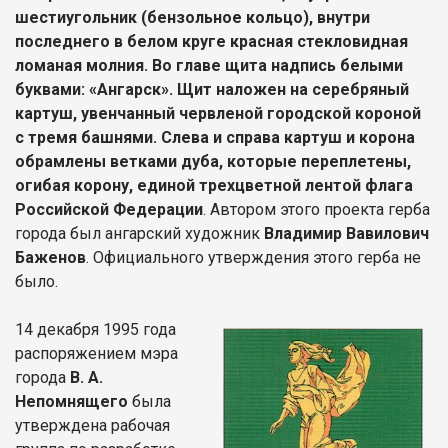
шестиугольник (бензольное кольцо), внутри
последнего в белом круге красная стекловидная
ломаная молния. Во главе щита надпись белыми
буквами: «Ангарск». Щит наложен на серебряный
картуш, увенчанный червленой городской короной
с тремя башнями. Слева и справа картуш и корона
обрамлены ветками дуба, которые переплетены,
огибая корону, единой трехцветной лентой флага
Российской Федерации
. Автором этого проекта герба
города был ангарский художник
Владимир Вавилович
Баженов
. Официального утверждения этого герба не
было.
14 декабря 1995 года
распоряжением мэра
города
В. А.
Непомнящего
была
утверждена рабочая