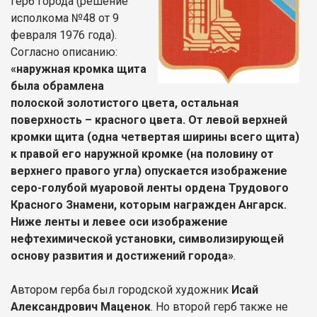
герб города (решение
исполкома №48 от 9
февраля 1976 года).
Согласно описанию:
«наружная кромка щита
была обрамлена
полоской золотистого цвета, остальная
поверхность – красного цвета. От левой верхней
кромки щита (одна четвертая ширины всего щита)
к правой его наружной кромке (на половину от
верхнего правого угла) опускается изображение
серо-голубой муаровой ленты ордена Трудового
Красного Знамени, которым награжден Ангарск.
Ниже ленты и левее оси изображение
нефтехимической установки, символизирующей
основу развития и достижений города»
.
Автором герба был городской художник
Исай
Александрович Маценок
. Но второй герб также не