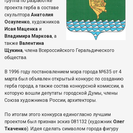
группа по разработке
проекта герба в составе
скульптора
Анатолия
Осауленко
, художников
Исая Маценка
и
Владимира Маркова
, а
также
Валентина
Щукина
, члена Всероссийского Геральдического
общества.
В 1996 году постановлением мэра города №635 от 4
марта был объявлен открытый конкурс по созданию
герба города, а также состав конкурсной комиссии, в
которую вошли депутаты городской Думы, члены
Союза художников России, архитекторы.
По итогам этого конкурса единогласно лучшим
проектом был признан эскиз 081132 (художник
Олег
Ткаченко
). Идея сделать символом города фигуру