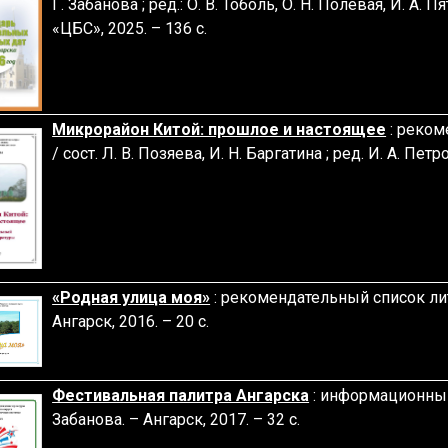
Г. Забанова ; ред.: О. В. Тоболь, О. Н. Полевая, И. А. 
«ЦБС», 2025. – 136 с.
Микрорайон Китой: прошлое и настоящее
: реком
/ сост. Л. В. Позяева, И. Н. Баргатина ; ред. И. А. Петр
«Родная улица моя»
: рекомендательный список лите
Ангарск, 2016. – 20 с.
Фестивальная палитра Ангарска
: информационный 
Забанова. – Ангарск, 2017. – 32 с.