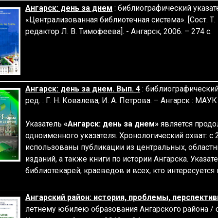
Ангарск: день за днем
: библиографический указате
«Централизованная библиотечная система». [Сост. Т. Н
редактор Л. В. Тимофеева]. - Ангарск, 2006. – 274 с.
Ангарск: день за днем. Вып. 4
: библиографический у
ред. : Г. Н. Ковалева, И. А. Петрова. – Ангарск : МАУК
Указатель
«Ангарск: день за днем»
является продо
одноименного указателя. Хронологический охват: с 2
использованы публикации из центральных, областн
изданий, а также книги по истории Ангарска. Указат
библиотекарей, краеведов и всех, кто интересуется
Ангарск
ий район: история, проблемы, перспекти
летнему юбилею образования Ангарского района / сост