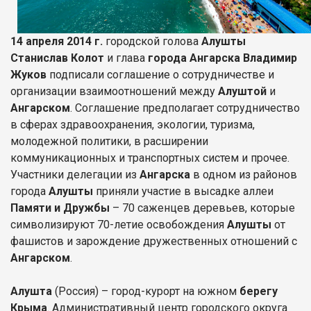
14 апреля 2014 г.
городской голова
Алушты
Станислав Колот
и глава
города Ангарска Владимир
Жуков
подписали соглашение о сотрудничестве и
организации взаимоотношений между
Алуштой
и
Ангарском
. Соглашение предполагает сотрудничество
в сферах здравоохранения, экологии, туризма,
молодежной политики, в расширении
коммуникационных и транспортных систем и прочее.
Участники делегации из
Ангарска
в одном из районов
города
Алушты
приняли участие в высадке аллеи
Памяти и Дружбы
– 70 саженцев деревьев, которые
символизируют 70-летие освобождения
Алушты
от
фашистов и зарождение дружественных отношений с
Ангарском
.
Алушта
(Россия) – город-курорт на южном
берегу
Крыма
. Административный центр городского округа