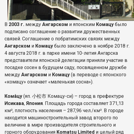
В
2003 г.
между
Ангарском
и японским
Комацу
было
подписано соглашение о развитии дружественных
связей. Соглашение о побратимских связях между
Ангарском
и
Комацу
было заключено в ноябре 2018 г.
4 августа 2018 г. в парке имени 10-летия Ангарска
представители японской делегации приняли участие в
посадке сосен в будущем саду, посвященном дружбе
между
Ангарском
и
Комацу
(в переводе с японского
«комацу» означает «маленькая сосна»).
Кома́цу
(яп. 小松市 Комацу-си) – город в префектуре
Исикава
,
Япония
. Площадь города составляет 371,13
км², плотность населения – 287,96 чел./км². В городе
находится машиностроительный завод второго по
величине в мире производителя строительного и
горного оборудования
Komatsu Limited
и целый ряд