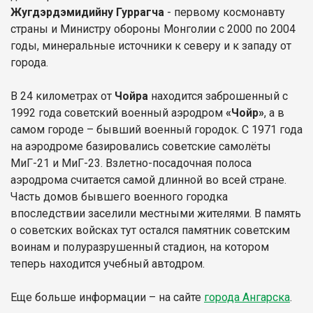
Жугдэрдэмидийну Гуррагча
- первому космонавту
страны и Министру обороны Монголии с 2000 по 2004
годы, минеральные источники к северу и к западу от
города.
В 24 километрах от
Чойра
находится заброшенный с
1992 года советский военный аэродром
«Чойр»
, а в
самом городе – бывший военный городок. С 1971 года
на аэродроме базировались советские самолёты
МиГ-21 и МиГ-23. Взлетно-посадочная полоса
аэродрома считается самой длинной во всей стране.
Часть домов бывшего военного городка
впоследствии заселили местными жителями. В память
о советских войсках тут остался памятник советским
воинам и полуразрушенный стадион, на котором
теперь находится учебный автодром.
Еще больше информации – на сайте
города Ангарска
.