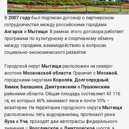
В
2007 году
был подписан договор о партнерском
сотрудничестве между российскими городами
Ангарск
и
Мытищи
. В рамках этого договора работает
программа по культурному и спортивному обмену
между городами, взаимодействию в вопросах
социально-экономического развития.
Городской округ
Мытищи
расположен на северо-
востоке
Московской области
. Граничит с
Москвой
,
городскими округами
Королёв
,
Долгопрудный
,
Химки
,
Балашиха
,
Дмитровским
и
Пушкинским
районами области. Общая площадь составляет 43 116
га, из которых 46% занимают леса и почти 10% –
акватории. На территории городского округа
Мытищи
расположены пять водохранилищ, протекают реки
Яуза
и
Уча
, проходят две автотрассы федерального
значения –
Ярославское
и
Дмитровское
шоссе, а