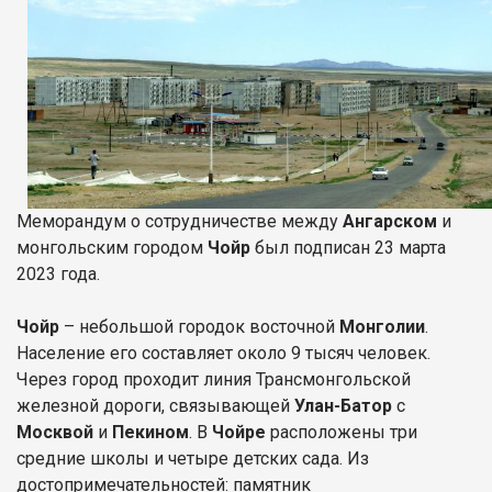
Меморандум о сотрудничестве между
Ангарском
и
монгольским городом
Чойр
был подписан 23 марта
2023 года.
Чойр
– небольшой городок восточной
Монголии
.
Население его составляет около 9 тысяч человек.
Через город проходит линия Трансмонгольской
железной дороги, связывающей
Улан-Батор
с
Москвой
и
Пекином
. В
Чойре
расположены три
средние школы и четыре детских сада. Из
достопримечательностей: памятник