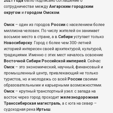
2021 года
было подписано соглашение о
сотрудничестве между
Ангарским городским
округом
и
городом Омском
.
Омск
– один из городов
России
с населением более
миллиона человек. По числу жителей он занимает
восьмое место в стране, а в
Сибири
уступает только
Новосибирску
. Город с более чем 300-летней
историей интересен своей архитектурой, культурой,
традициями. Именно с этих мест началось освоение
Восточной Сибири Российской империей
. Сейчас
Омск
– это экономический, научный, финансовый и
промышленный центр, привлекающий не только
туристов, но и молодежь со всей
России
своими
образовательными и карьерными возможностями.
Омск
– крупный транспортный узел: с запада на
восток через город проходит
железнодорожная
Транссибирская магистраль
, а с юга на север –
судоходная река
Иртыш
.