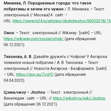
Минаева, Л. Породненные города: что такое
побратимы и зачем это нужно
/ Л. Минаева. – Текст :
электронный // Москва24 : сайт. –
URL:
https://www.m24.ru/articles/obshchestvo/06052018/1
Омск
. – Текст : электронный // Wikiway : [сайт]. – URL:
https://wikiway.com/russia/omsk/
(дата обращения:
06.12.2021).
Тихонова, А. В.
Давайте дружить с Чойром! У Ангарска
появился новый побратим / А. В. Тихонова. – Текст :
электронный // Новости Ангарска - Безформата : [сайт].
– URL:
https://goo.su/ZvqYC
(дата обращения:
04.04.2023).
Цзиньчжоу – Jinzhou
. – Текст : электронный //
Википедия : сайт. – URL: //
https://wikichi.ru/wiki/Jinzhou
(дата обращения: 06.12.2021).