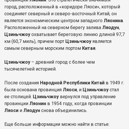
город, расположенный в «коридоре Ляоси», который
соединяет северный и северо-восточный Китай, он
является экономическим центром западного
Ляонина
.
Расположенный на северном берегу залива
Ляодун
,
Цзиньчжоу
охватывает береговую линию длиной 97,7
км (60,7 миль), причем порт
Цзиньчжоу
является
самым северным морским портом
Китая
.
Цзиньчжоу
– древний город с более чем
тысячелетней историей.
После создания
Народной Республики Китай
в 1949 г.
была основана провинция
Ляоси
, и
Цзиньчжоу
стал
ее столицей.
Цзиньчжоу
вернулся под управление
провинции
Ляонин
в 1954 году, когда провинции
Ляоси
и
Ляодун
снова объединились.
Еще больше информации можно найти в статье: