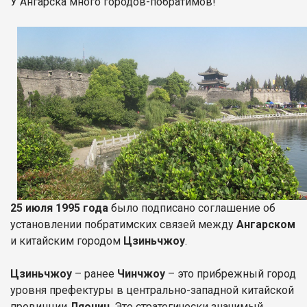
У Ангарска много городов-побратимов!
25 июля 1995 года
было подписано соглашение об
установлении побратимских связей между
Ангарском
и китайским городом
Цзиньчжоу
.
Цзиньчжоу
– ранее
Чинчжоу
– это прибрежный город
уровня префектуры в центрально-западной китайской
провинции
Ляонин
. Это стратегически значимый