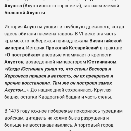
Алушта
(Алуштинского горсовета), так называемой
Большой Алушты
.
История
Алушты
уходит в глубокую древность, когда
здесь обитали племена тавров. В VI веке эта часть
крымского побережья принадлежала
Византийской
империи
. Историк
Прокопий Кесарийский
в трактате
«О постройках»
впервые упоминает о крепости
Алустон
, возведенной императором
Юстинианом
:
«Когда Юстиниан узнал то, что стены Боспора и
Херсонеса пришли в ветхость, он их прекрасно и
прочно восстановил. Там же он построил замок
Алустон…»
. До наших дней сохранилась Круглая
башня, остатки Квадратной башни и часть стены.
В 1475 году южное побережье покорилось турецким
войскам, цитадель на холме была разрушена и
больше не восстанавливалась. А торговый город