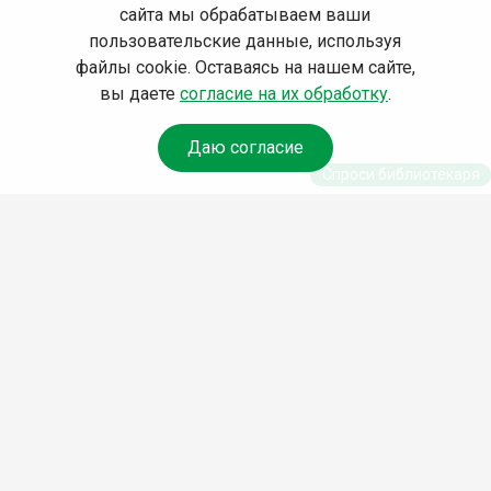
сайта мы обрабатываем ваши
пользовательские данные, используя
файлы cookie. Оставаясь на нашем сайте,
вы даете
согласие на их обработку
.
Даю согласие
Спроси библиотекаря
© Муниципальное бюджетное учреждение культуры
Ангарского городского округа «Централизованная
библиотечная система» (МБУК «ЦБС»), 2026
Адрес
: 665841, Иркутская обл., г. Ангарск, 17 микрорайон,
дом 4
Телефоны
:
+7 (3955) 55‑10‑22, 55‑09‑61, 55‑09‑69
Факс
:
+7 (3955) 55‑47‑19