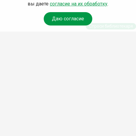
вы даете
согласие на их обработку
.
Даю согласие
Спроси библиотекаря
© Муниципальное бюджетное учреждение культуры
Ангарского городского округа «Централизованная
библиотечная система» (МБУК «ЦБС»), 2026
Адрес
: 665841, Иркутская обл., г. Ангарск, 17 микрорайон,
дом 4
Телефоны
:
+7 (3955) 55‑10‑22, 55‑09‑61, 55‑09‑69
Факс
:
+7 (3955) 55‑47‑19
Электронная почта
:
cbs-angarsk@yandex.ru
Мы в социальных сетях –
#Библиотеки_Ангарска