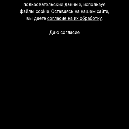
пользовательские данные, используя
файлы cookie. Оставаясь на нашем сайте,
вы даете
согласие на их обработку
.
Даю согласие
Спроси библиотекаря
© Муниципальное бюджетное учреждение культуры
Ангарского городского округа «Централизованная
библиотечная система» (МБУК «ЦБС»), 2026
Адрес
: 665841, Иркутская обл., г. Ангарск, 17 микрорайон,
дом 4
Телефоны
:
+7 (3955) 55‑10‑22, 55‑09‑61, 55‑09‑69
Факс
:
+7 (3955) 55‑47‑19
Электронная почта
:
cbs-angarsk@yandex.ru