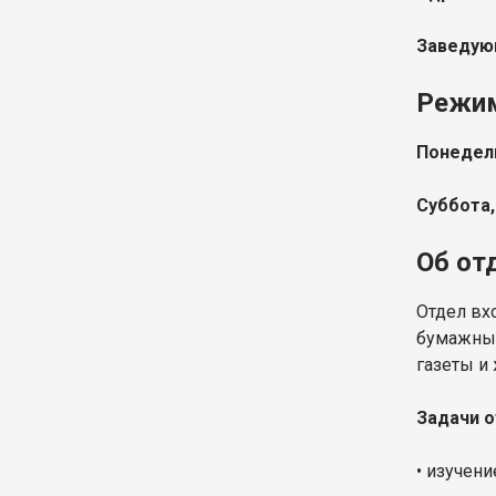
Заведую
Режи
Понедель
Суббота,
Об от
Отдел вх
бумажных
газеты и
Задачи о
• изучен