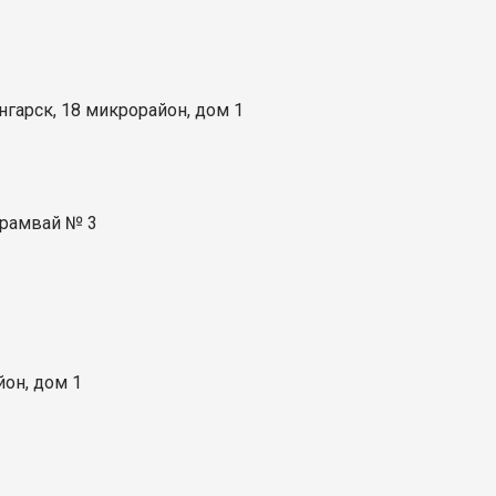
нгарск, 18 микрорайон, дом 1
 трамвай № 3
йон, дом 1