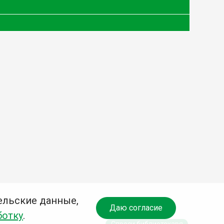
ельские данные,
Даю согласие
ботку
.