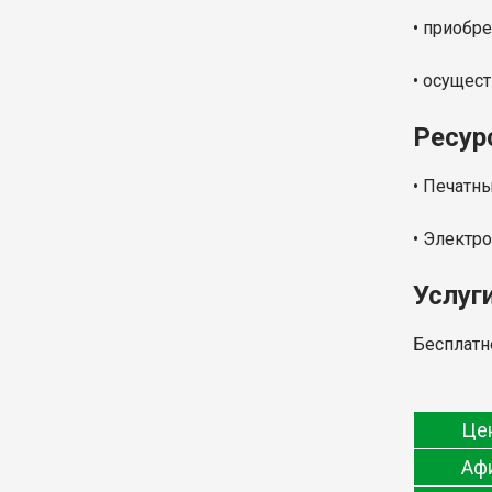
• приобр
• осущес
Ресур
• Печатн
• Электр
Услуг
Бесплатн
Це
Аф