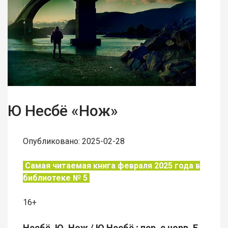
Ю Несбё «Нож»
Опубликовано: 2025-02-28
Самая читаемая книга февраля 2025 года в
библиотеке № 5
16+
Несбё, Ю. Нож / Ю Несбё ; пер. с норв. Е.