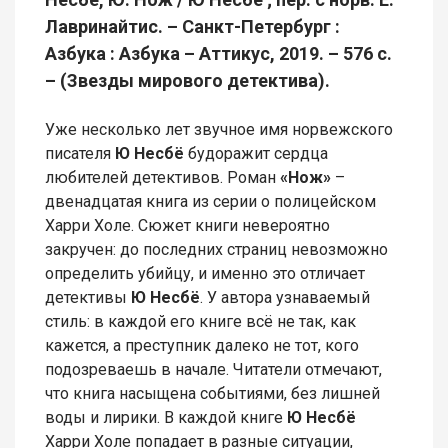
Лавринайтис. – Санкт-Петербург :
Азбука : Азбука – Аттикус, 2019. – 576 с.
– (Звезды мирового детектива).
Уже несколько лет звучное имя норвежского
писателя
Ю Несбё
будоражит сердца
любителей детективов. Роман
«Нож»
–
двенадцатая книга из серии о полицейском
Харри Холе. Сюжет книги невероятно
закручен: до последних страниц невозможно
определить убийцу, и именно это отличает
детективы
Ю Несбё
. У автора узнаваемый
стиль: в каждой его книге всё не так, как
кажется, а преступник далеко не тот, кого
подозреваешь в начале. Читатели отмечают,
что книга насыщена событиями, без лишней
воды и лирики. В каждой книге
Ю Несбё
Харри Холе попадает в разные ситуации,