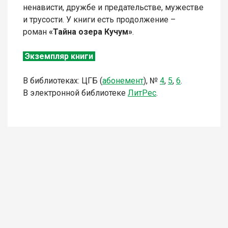
ненависти, дружбе и предательстве, мужестве
и трусости. У книги есть продолжение –
роман
«Тайна озера Кучум»
.
Экземпляр книги
В библиотеках: ЦГБ (
абонемент
),
№
4
,
5
,
6
.
В электронной библиотеке
ЛитР
ес
.