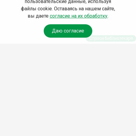
пользовательские данные, используя
файлы cookie. Оставаясь на нашем сайте,
вы даете
согласие на их обработку
.
Даю согласие
Спроси библиотекаря
© Муниципальное бюджетное учреждение культуры
Ангарского городского округа «Централизованная
библиотечная система» (МБУК «ЦБС»), 2026
Адрес
: 665841, Иркутская обл., г. Ангарск, 17 микрорайон,
дом 4
Телефоны
:
+7 (3955) 55‑10‑22, 55‑09‑61, 55‑09‑69
Факс
:
+7 (3955) 55‑47‑19
Электронная почта
:
cbs-angarsk@yandex.ru