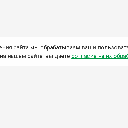
ения сайта мы обрабатываем ваши пользоват
 на нашем сайте, вы даете
согласие на их обра
Мы в социальных сетях –
#Библиотеки_Ангарска
У
К
Н
Приглашаем Вас в наши библиотеки!
Добавьте отзыв