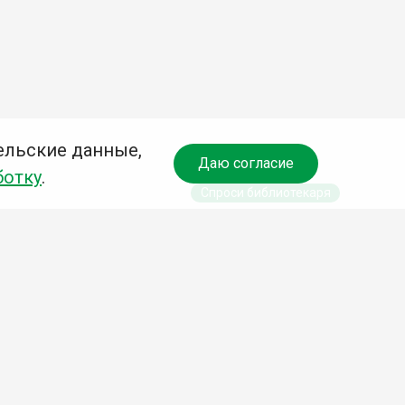
ельские данные,
Даю согласие
ботку
.
Спроси библиотекаря
чредитель:
омитет по культуре и молодежной политике АГО
езависимая оценка качества библиотечных услуг