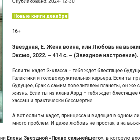
Опубликовано: 2024-12-30
Новые книги декабря
16+
Звездная, Е. Жена воина, или Любовь на выжив
Эксмо, 2022. – 414 с. – (Звездное настроение).
Если ты кадет S-класса – тебя ждет блестящее буду
Галактики и головокружительная карьера. Если ты пр
будущее, брак с самим повелителем планеты, он же с
жизнь. Если ты из клана Аэрд – тебя ждет блестящее
хассаш и практически бессмертие.
А вот если ты кадет, принцесса и видящая в одном ли
много проблем. И даже любовь не простая, а на выж
гии
Елены Звездной «Право сильнейшего»
, в которую вх