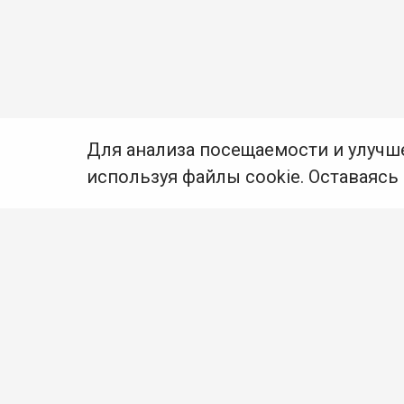
Для анализа посещаемости и улучш
используя файлы cookie. Оставаясь
© Муниципальное бюджетное учреждение культуры
Ангарского городского округа «Централизованная
библиотечная система» (МБУК «ЦБС»), 2026
Адрес
: 665841, Иркутская обл., г. Ангарск,
17 микрорайон, дом 4
Телефоны
:
+7 (3955) 55‑10‑22, 55‑09‑61, 55‑09‑69