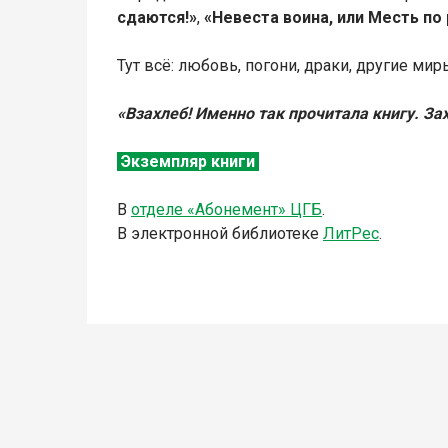
сдаются!»
,
«Невеста воина, или Месть по
Тут всё: любовь, погони, драки, другие м
«Взахлеб! Именно так прочитала книгу. 
Экземпляр книги
В
о
тделе «Абонемент» ЦГБ
.
В электронной библиотеке
Л
итР
ес
.