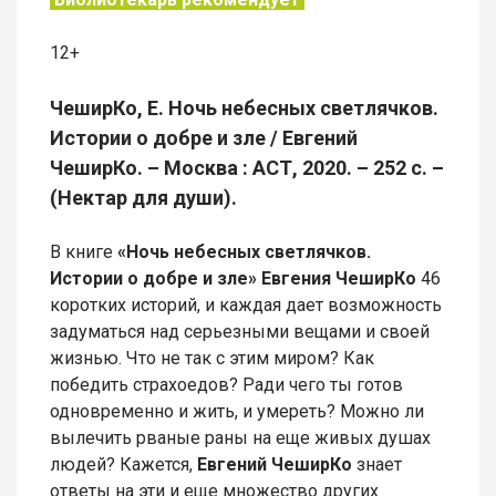
12+
ЧеширКо, Е. Ночь небесных светлячков.
Истории о добре и зле / Евгений
ЧеширКо. – Москва : АСТ, 2020. – 252 с. –
(Нектар для души).
В книге
«Ночь небесных светлячков.
Истории о добре и зле» Евгения ЧеширКо
46
коротких историй, и каждая дает возможность
задуматься над серьезными вещами и своей
жизнью. Что не так с этим миром? Как
победить страхоедов? Ради чего ты готов
одновременно и жить, и умереть? Можно ли
вылечить рваные раны на еще живых душах
людей? Кажется,
Евгений ЧеширКо
знает
ответы на эти и еще множество других