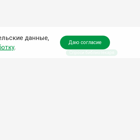
ельские данные,
Даю согласие
ботку
.
Спроси библиотекаря
чредитель:
омитет по культуре и молодежной политике АГО
езависимая оценка качества библиотечных услуг
Разработка сайта: