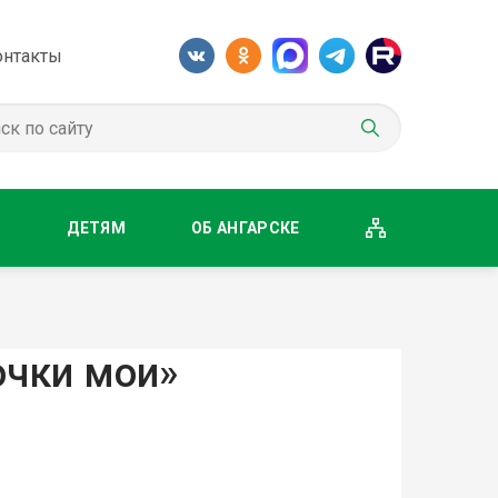
онтакты
М
ДЕТЯМ
ОБ АНГАРСКЕ
чки мои»