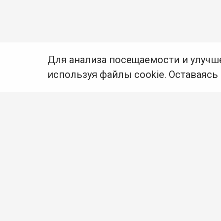
Для анализа посещаемости и улучш
используя файлы cookie. Оставаясь
© Муниципальное бюджетное учреждение культуры
Ангарского городского округа «Централизованная
библиотечная система» (МБУК «ЦБС»), 2026
Адрес
: 665841, Иркутская обл., г. Ангарск,
17 микрорайон, дом 4
Телефоны
:
+7 (3955) 55‑10‑22, 55‑09‑61, 55‑09‑69
Факс
:
+7 (3955) 55‑47‑19