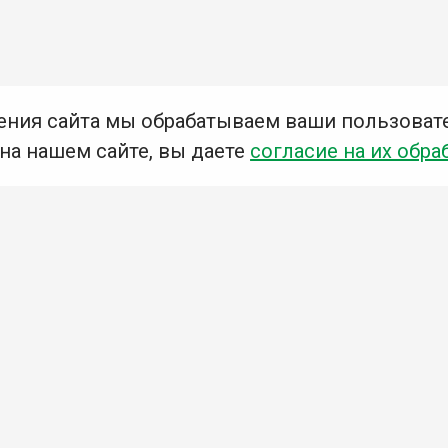
ения сайта мы обрабатываем ваши пользоват
 на нашем сайте, вы даете
согласие на их обра
Мы в социальных сетях –
#Библиотеки_Ангарска
У
К
Н
Приглашаем Вас в наши библиотеки!
Добавьте отзыв
Примите участие в опросе