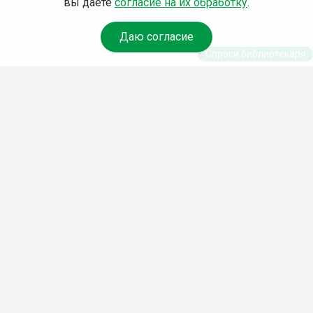
вы даете
согласие на их обработку
.
Даю согласие
Спроси библиотекаря
© Муниципальное бюджетное учреждение культуры
Ангарского городского округа «Централизованная
библиотечная система» (МБУК «ЦБС»), 2026
Адрес
: 665841, Иркутская обл., г. Ангарск, 17 микрорайон,
дом 4
Телефоны
:
+7 (3955) 55‑10‑22, 55‑09‑61, 55‑09‑69
Факс
:
+7 (3955) 55‑47‑19
Электронная почта
:
cbs-angarsk@yandex.ru
Мы в социальных сетях –
#Библиотеки_Ангарска