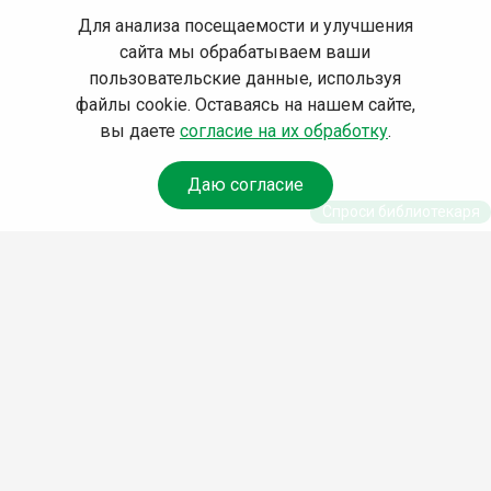
Для анализа посещаемости и улучшения
сайта мы обрабатываем ваши
пользовательские данные, используя
файлы cookie. Оставаясь на нашем сайте,
вы даете
согласие на их обработку
.
Даю согласие
Спроси библиотекаря
© Муниципальное бюджетное учреждение культуры
Ангарского городского округа «Централизованная
библиотечная система» (МБУК «ЦБС»), 2026
Адрес
: 665841, Иркутская обл., г. Ангарск, 17 микрорайон,
дом 4
Телефоны
:
+7 (3955) 55‑10‑22, 55‑09‑61, 55‑09‑69