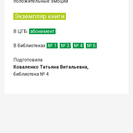
положительные эмоции
Экземпляр книги
В
ЦГБ:
абонемент
.
В библиотеках
№
1
,
№
3
,
№
4
,
№
6
.
Подготовила
Коваленко Татьяна Витальевна,
библиотека № 4