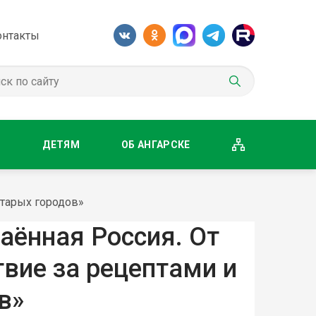
онтакты
М
ДЕТЯМ
ОБ АНГАРСКЕ
старых городов»
ённая Россия. От
твие за рецептами и
в»