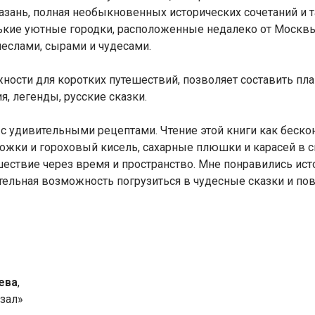
Казань, полная необыкновенных исторических сочетаний и 
нькие уютные городки, расположенные недалеко от Москвы
меслами, сырами и чудесами.
ости для коротких путешествий, позволяет составить пла
ия, легенды, русские сказки.
с удивительными рецептами. Чтение этой книги как бескон
ожки и гороховый кисель, сахарные плюшки и карасей в см
шествие через время и пространство. Мне понравились ис
тельная возможность погрузиться в чудесные сказки и по
ева
,
зал»