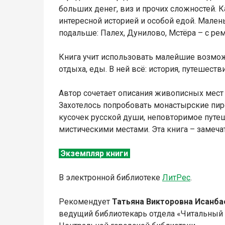
больших денег, виз и прочих сложностей. 
интересной историей и особой едой. Мале
подальше: Палех, Дунилово, Мстёра – с ре
Книга учит использовать малейшие возможн
отдыха, еды. В ней всё: история, путешеств
Автор сочетает описания живописных мест 
Захотелось попробовать монастырские пир
кусочек русской души, неповторимое путе
мистическими местами. Эта книга – замеча
Экземпляр книги
В электронной библиотеке
Л
итР
ес
.
Рекомендует
Татьяна Викторовна
Исанба
ведущий библиотекарь отдела «Читальный 