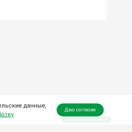
ельские данные,
Даю согласие
ботку
.
Спроси библиотекаря