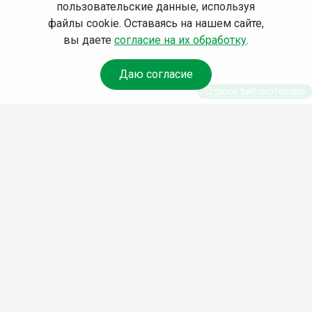
пользовательские данные, используя
файлы cookie. Оставаясь на нашем сайте,
вы даете
согласие на их обработку
.
Даю согласие
Спроси библиотекаря
© Муниципальное бюджетное учреждение культуры
Ангарского городского округа «Централизованная
библиотечная система» (МБУК «ЦБС»), 2026
Адрес
: 665841, Иркутская обл., г. Ангарск, 17 микрорайон,
дом 4
Телефоны
:
+7 (3955) 55‑10‑22, 55‑09‑61, 55‑09‑69
Факс
:
+7 (3955) 55‑47‑19
Электронная почта
:
cbs-angarsk@yandex.ru