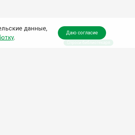
ельские данные,
Даю согласие
ботку
.
Спроси библиотекаря
чредитель:
омитет по культуре и молодежной политике АГО
езависимая оценка качества библиотечных услуг
Разработка сайта:
Деловой сайт