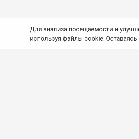
Для анализа посещаемости и улучш
используя файлы cookie. Оставаясь
© Муниципальное бюджетное учреждение культуры
Ангарского городского округа «Централизованная
библиотечная система» (МБУК «ЦБС»), 2026
Адрес
: 665841, Иркутская обл., г. Ангарск,
17 микрорайон, дом 4
Телефоны
:
+7 (3955) 55‑10‑22, 55‑09‑61, 55‑09‑69
Факс
:
+7 (3955) 55‑47‑19
Электронная почта
:
cbs-angarsk@yandex.ru