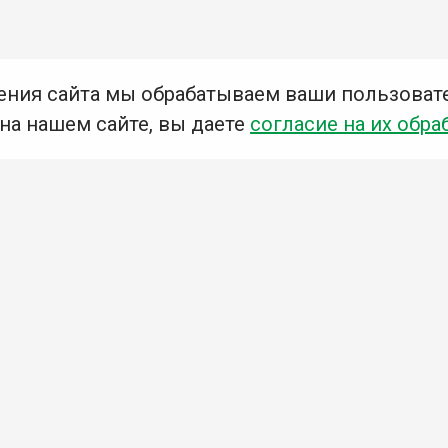
ения сайта мы обрабатываем ваши пользоват
 на нашем сайте, вы даете
согласие на их обра
Мы в социальных сетях –
#Библиотеки_Ангарска
У
К
Н
Приглашаем Вас в наши библиотеки!
Добавьте отзыв
Примите участие в опросе
Ознакомьтесь с политикой конфиденциальности