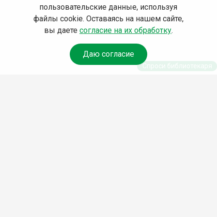
пользовательские данные, используя
файлы cookie. Оставаясь на нашем сайте,
вы даете
согласие на их обработку
.
Даю согласие
Спроси библиотекаря
© Муниципальное бюджетное учреждение культуры
Ангарского городского округа «Централизованная
библиотечная система» (МБУК «ЦБС»), 2026
Адрес
: 665841, Иркутская обл., г. Ангарск, 17 микрорайон,
дом 4
Телефоны
:
+7 (3955) 55‑10‑22, 55‑09‑61, 55‑09‑69
Факс
:
+7 (3955) 55‑47‑19
Электронная почта
:
cbs-angarsk@yandex.ru