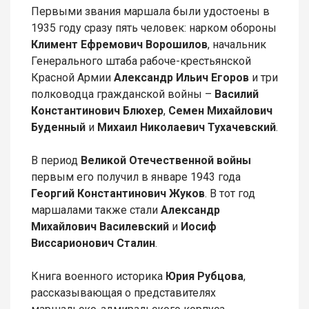
Первыми звания маршала были удостоены в
1935 году сразу пять человек: нарком обороны
Климент Ефремович Ворошилов
, начальник
Генерального штаба рабоче-крестьянской
Красной Армии
Александр Ильич Егоров
и три
полководца гражданской войны –
Василий
Константинович Блюхер
,
Семен Михайлович
Буденный
и
Михаил Николаевич Тухачевский
.
В период
Великой Отечественной войны
первым его получил в январе 1943 года
Георгий Константинович Жуков
. В тот год
маршалами также стали
Александр
Михайлович Василевский
и
Иосиф
Виссарионович Сталин
.
Книга военного историка
Юрия Рубцова
,
рассказывающая о представителях