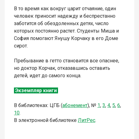
В то время как вокруг царит отчаяние, один
человек приносит надежду и беспрестанно
заботится об обездоленных детях, число
которых постоянно растет.
Студенты Миша и
София помогают Янушу Корчаку в его Доме
сирот.
Пребывание в гетто становится все опаснее,
но доктор Корчак, отказавшись оставить
детей, идет до самого конца.
Экземпляр книги
В библиотеках: ЦГБ (
абонемент
),
№
1
,
3
,
4
,
5
,
6
,
10
.
В электронной библиотеке
ЛитР
ес
.