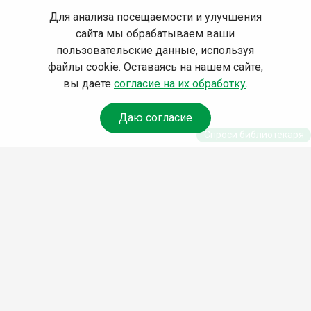
Для анализа посещаемости и улучшения
сайта мы обрабатываем ваши
пользовательские данные, используя
файлы cookie. Оставаясь на нашем сайте,
вы даете
согласие на их обработку
.
Даю согласие
Спроси библиотекаря
© Муниципальное бюджетное учреждение культуры
Ангарского городского округа «Централизованная
библиотечная система» (МБУК «ЦБС»), 2026
Адрес
: 665841, Иркутская обл., г. Ангарск, 17 микрорайон,
дом 4
Телефоны
:
+7 (3955) 55‑10‑22, 55‑09‑61, 55‑09‑69