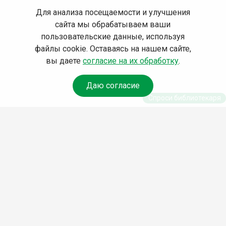
Для анализа посещаемости и улучшения
сайта мы обрабатываем ваши
пользовательские данные, используя
файлы cookie. Оставаясь на нашем сайте,
вы даете
согласие на их обработку
.
Даю согласие
Спроси библиотекаря
© Муниципальное бюджетное учреждение культуры
Ангарского городского округа «Централизованная
библиотечная система» (МБУК «ЦБС»), 2026
Адрес
: 665841, Иркутская обл., г. Ангарск, 17 микрорайон,
дом 4
Телефоны
:
+7 (3955) 55‑10‑22, 55‑09‑61, 55‑09‑69