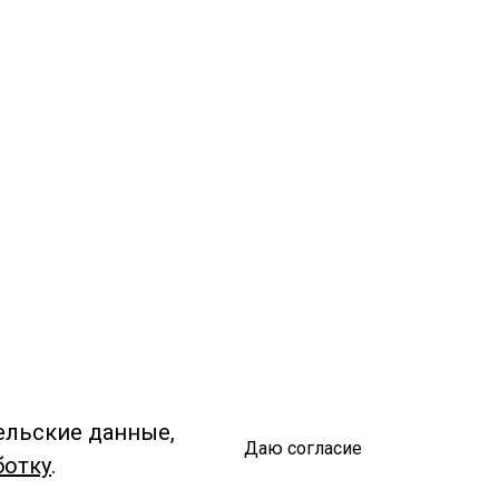
ельские данные,
Даю согласие
ботку
.
Спроси библиотекаря