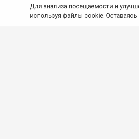
Для анализа посещаемости и улучш
используя файлы cookie. Оставаясь
© Муниципальное бюджетное
учреждение культуры Ангарского
городского округа «Централизованная
библиотечная система» (МБУК «ЦБС»),
2026
Адрес
: 665841, Иркутская обл.,
г. Ангарск, 17 микрорайон, дом 4
Телефоны
:
+7 (3955) 55‑10‑22, 55‑09‑61
55‑09‑69
Факс
:
+7 (3955) 55‑47‑19
Электронная почта
:
cbs-
angarsk@yandex.ru