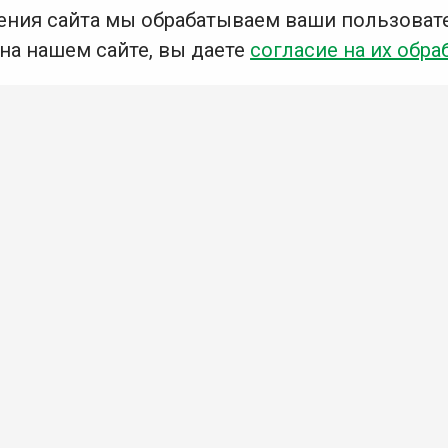
ения сайта мы обрабатываем ваши пользоват
 на нашем сайте, вы даете
согласие на их обра
Мы в социальных сетях –
#Библиотеки_Ангарска
Приглашаем Вас в наши библиотеки!
Добавьте отзыв
,
Примите участие в опросе
Ознакомьтесь с политикой
конфиденциальности