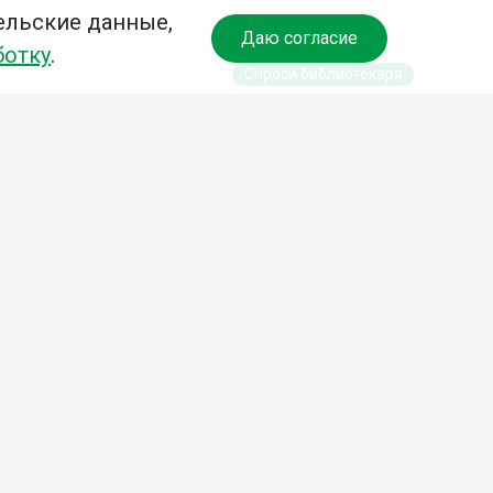
ельские данные,
Даю согласие
ботку
.
Спроси библиотекаря
Учредитель:
Комитет по культуре и молодежной
политике АГО
Независимая оценка качества
библиотечных услуг
Разработка сайта:
Деловой сайт