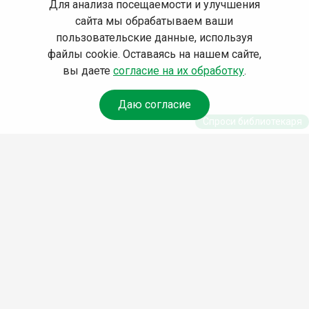
Для анализа посещаемости и улучшения
сайта мы обрабатываем ваши
пользовательские данные, используя
файлы cookie. Оставаясь на нашем сайте,
вы даете
согласие на их обработку
.
Даю согласие
Спроси библиотекаря
© Муниципальное бюджетное
учреждение культуры Ангарского
городского округа
«Централизованная библиотечная
система» (МБУК «ЦБС»), 2026
Адрес
: 665841, Иркутская обл.,