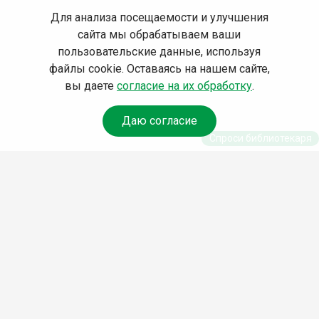
Для анализа посещаемости и улучшения
сайта мы обрабатываем ваши
пользовательские данные, используя
файлы cookie. Оставаясь на нашем сайте,
вы даете
согласие на их обработку
.
Даю согласие
Спроси библиотекаря
© Муниципальное бюджетное учреждение культуры
Ангарского городского округа «Централизованная
библиотечная система» (МБУК «ЦБС»), 2026
Адрес
: 665841, Иркутская обл., г. Ангарск, 17 микрорайон,
дом 4
Телефоны
:
+7 (3955) 55‑10‑22, 55‑09‑61, 55‑09‑69