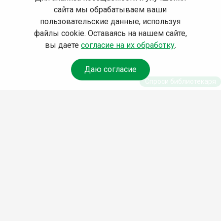
сайта мы обрабатываем ваши
пользовательские данные, используя
файлы cookie. Оставаясь на нашем сайте,
вы даете
согласие на их обработку
.
Даю согласие
Спроси библиотекаря
© Муниципальное бюджетное учреждение культуры
Ангарского городского округа «Централизованная
библиотечная система» (МБУК «ЦБС»), 2026
Адрес
: 665841, Иркутская обл., г. Ангарск, 17 микрорайон,
дом 4
Телефоны
:
+7 (3955) 55‑10‑22, 55‑09‑61, 55‑09‑69
Факс
:
+7 (3955) 55‑47‑19