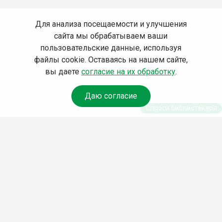
Для анализа посещаемости и улучшения
сайта мы обрабатываем ваши
пользовательские данные, используя
файлы cookie. Оставаясь на нашем сайте,
вы даете
согласие на их обработку
.
Даю согласие
Спроси библиотекаря
© Муниципальное бюджетное учреждение культуры
Ангарского городского округа «Централизованная
библиотечная система» (МБУК «ЦБС»), 2026
Адрес
: 665841, Иркутская обл., г. Ангарск, 17 микрорайон,
дом 4