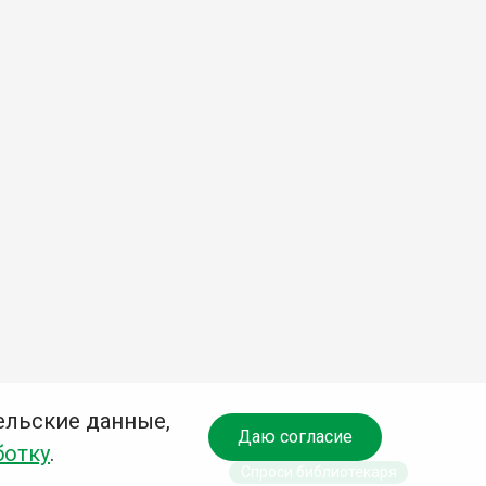
ельские данные,
Даю согласие
ботку
.
Спроси библиотекаря