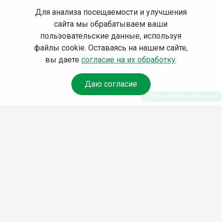
Для анализа посещаемости и улучшения
сайта мы обрабатываем ваши
пользовательские данные, используя
файлы cookie. Оставаясь на нашем сайте,
вы даете
согласие на их обработку
.
Даю согласие
Спроси библиотекаря
© Муниципальное бюджетное учреждение культуры
Ангарского городского округа «Централизованная
библиотечная система» (МБУК «ЦБС»), 2026
Адрес
: 665841, Иркутская обл., г. Ангарск, 17 микрорайон,
дом 4
Телефоны
:
+7 (3955) 55‑10‑22, 55‑09‑61, 55‑09‑69