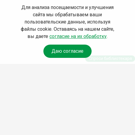
Для анализа посещаемости и улучшения
сайта мы обрабатываем ваши
пользовательские данные, используя
файлы cookie. Оставаясь на нашем сайте,
вы даете
согласие на их обработку
.
Даю согласие
Спроси библиотекаря
© Муниципальное бюджетное учреждение культуры
Ангарского городского округа «Централизованная
библиотечная система» (МБУК «ЦБС»), 2026
Адрес
: 665841, Иркутская обл., г. Ангарск, 17 микрорайон,
дом 4
Телефоны
:
+7 (3955) 55‑10‑22, 55‑09‑61, 55‑09‑69