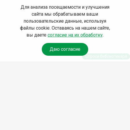
Для анализа посещаемости и улучшения
сайта мы обрабатываем ваши
пользовательские данные, используя
файлы cookie. Оставаясь на нашем сайте,
вы даете
согласие на их обработку
.
Даю согласие
Спроси библиотекаря
© Муниципальное бюджетное учреждение культуры
Ангарского городского округа «Централизованная
библиотечная система» (МБУК «ЦБС»), 2026
Адрес
: 665841, Иркутская обл., г. Ангарск, 17 микрорайон,
дом 4
Телефоны
:
+7 (3955) 55‑10‑22, 55‑09‑61, 55‑09‑69