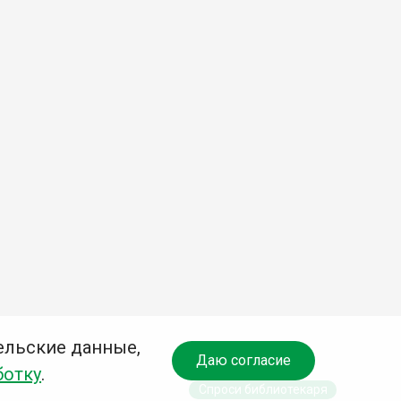
ельские данные,
Даю согласие
ботку
.
Спроси библиотекаря